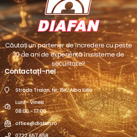
Căutați un partener de încredere cu peste
30 de ani de experiență în sisteme de
securitate?
Contactați-ne!
Strada Traian, Nr. 15K, Alba Iulia
Luni - Vineri
08:00 - 17:00
office@diafan.ro
0722 657 658