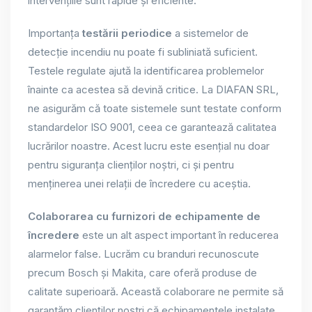
intervențiile sunt rapide și eficiente.
Importanța
testării periodice
a sistemelor de
detecție incendiu nu poate fi subliniată suficient.
Testele regulate ajută la identificarea problemelor
înainte ca acestea să devină critice. La DIAFAN SRL,
ne asigurăm că toate sistemele sunt testate conform
standardelor ISO 9001, ceea ce garantează calitatea
lucrărilor noastre. Acest lucru este esențial nu doar
pentru siguranța clienților noștri, ci și pentru
menținerea unei relații de încredere cu aceștia.
Colaborarea cu furnizori de echipamente de
încredere
este un alt aspect important în reducerea
alarmelor false. Lucrăm cu branduri recunoscute
precum Bosch și Makita, care oferă produse de
calitate superioară. Această colaborare ne permite să
garantăm clienților noștri că echipamentele instalate