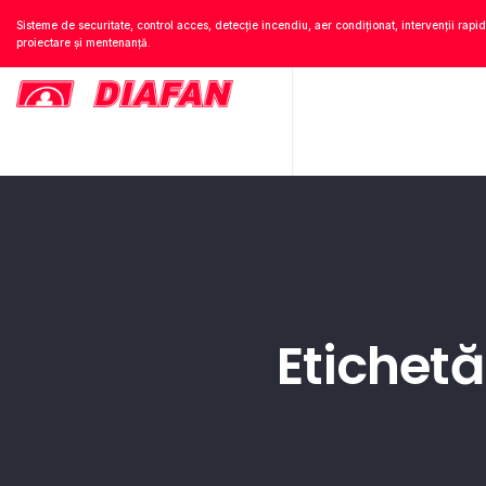
Sisteme de securitate, control acces, detecție incendiu, aer condiționat, intervenții rapid
proiectare și mentenanță.
Etichetă