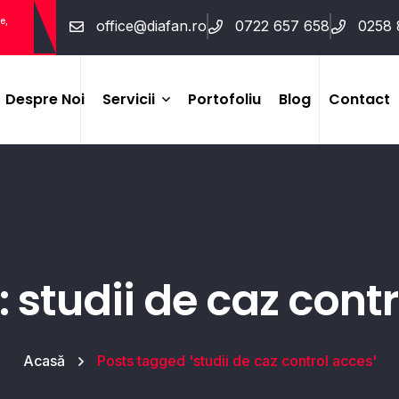
e,
office@diafan.ro
0722 657 658
0258 
Despre Noi
Servicii
Portofoliu
Blog
Contact
Sisteme De Securitate
(alarme, Detecție, Soluții
Wireless)
Supraveghere Video
: studii de caz cont
(CCTV)
Control Acces Și Pontaj
Acasă
Posts tagged 'studii de caz control acces'
Interfoane Și