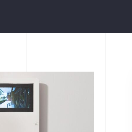
Videointerfoane
Automatizări Acces (uși,
Porți, Bariere)
Sisteme De Detecție Fum
Alarme De Incendiu
Aer Condiționat