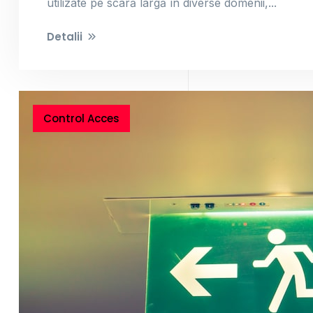
utilizate pe scară largă în diverse domenii,...
Detalii
Control Acces