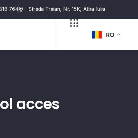
818 764
Strada Traian, Nr. 15K, Alba Iulia
RO
rol acces