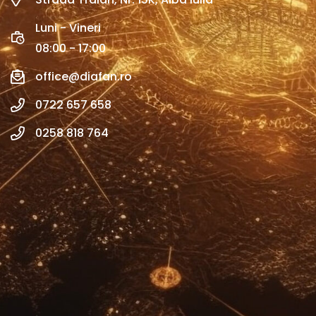
Luni - Vineri
08:00 - 17:00
office@diafan.ro
0722 657 658
0258 818 764