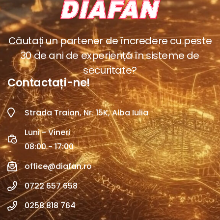
Căutați un partener de încredere cu peste
30 de ani de experiență în sisteme de
securitate?
Contactați-ne!
Strada Traian, Nr. 15K, Alba Iulia
Luni - Vineri
08:00 - 17:00
office@diafan.ro
0722 657 658
0258 818 764