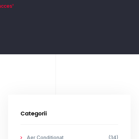
acces'
Categorii
Aer Condiționat
(34)