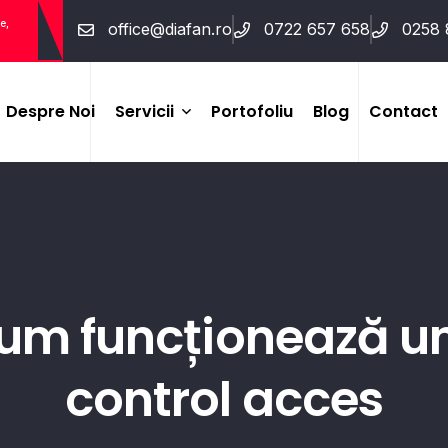
e,
office@diafan.ro
0722 657 658
0258 
Despre Noi
Servicii
Portofoliu
Blog
Contact
Sisteme De Securitate
(alarme, Detecție, Soluții
Wireless)
Supraveghere Video
cum funcționează u
(CCTV)
control acces
Control Acces Și Pontaj
Interfoane Și