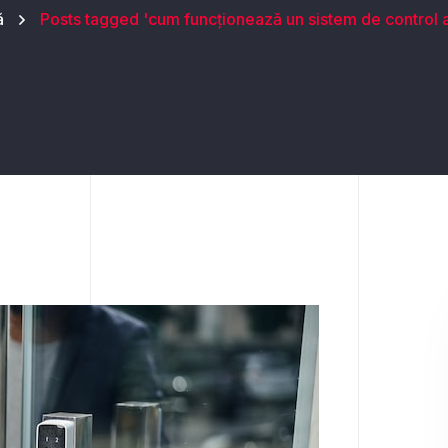
Videointerfoane
ă
Posts tagged 'cum funcționează un sistem de control 
Automatizări Acces (uși,
Porți, Bariere)
Sisteme De Detecție Fum
Alarme De Incendiu
Aer Condiționat