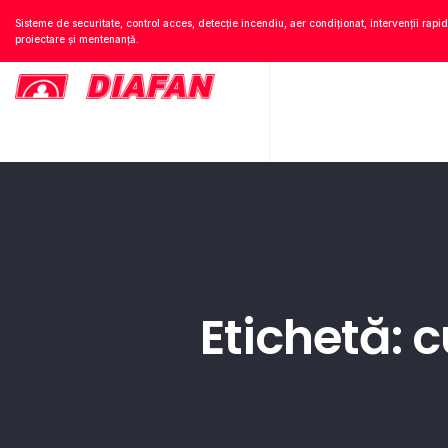
Sisteme de securitate, control acces, detecție incendiu, aer condiționat, intervenții rapid
proiectare și mentenanță.
Etichetă: 