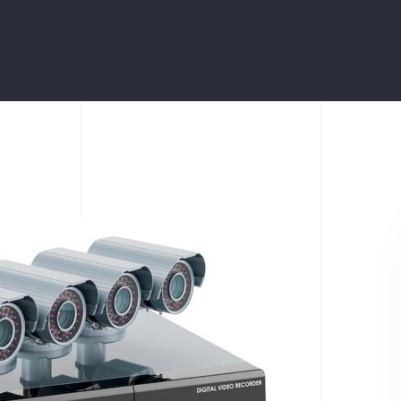
Videointerfoane
Automatizări Acces (uși,
Porți, Bariere)
Sisteme De Detecție Fum
Alarme De Incendiu
Aer Condiționat