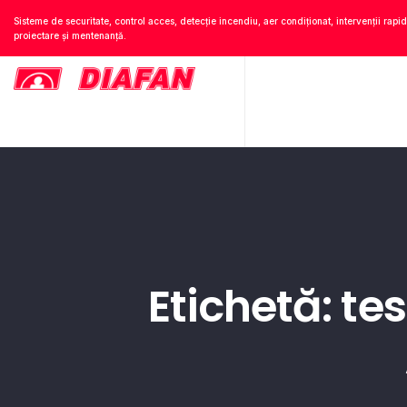
Sisteme de securitate, control acces, detecție incendiu, aer condiționat, intervenții rapid
proiectare și mentenanță.
Etichetă: te