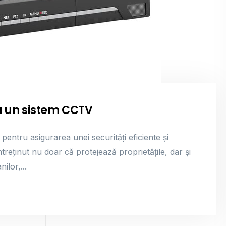
 un sistem CCTV
ntru asigurarea unei securități eficiente și
reținut nu doar că protejează proprietățile, dar și
ilor,...