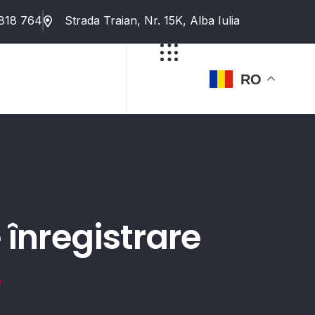
818 764
Strada Traian, Nr. 15K, Alba Iulia
RO
 înregistrare
'