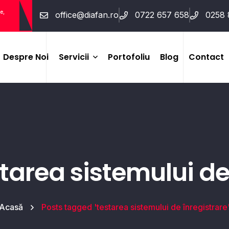
e,
office@diafan.ro
0722 657 658
0258 
Despre Noi
Servicii
Portofoliu
Blog
Contact
Sisteme De Securitate
(alarme, Detecție, Soluții
Wireless)
Supraveghere Video
starea sistemului de
(CCTV)
Control Acces Și Pontaj
Acasă
Posts tagged 'testarea sistemului de înregistrare
Interfoane Și