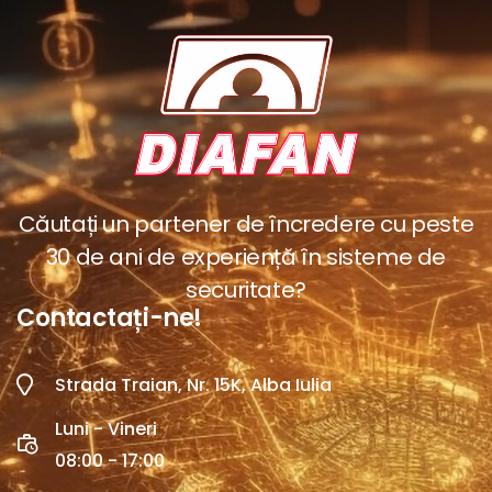
Căutați un partener de încredere cu peste
30 de ani de experiență în sisteme de
securitate?
Contactați-ne!
Strada Traian, Nr. 15K, Alba Iulia
Luni - Vineri
08:00 - 17:00