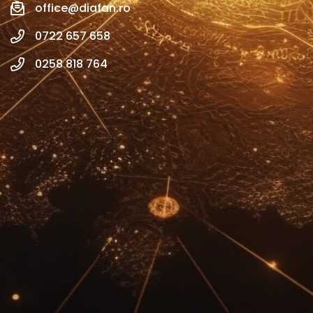
office@diafan.ro
0722 657 658
0258 818 764