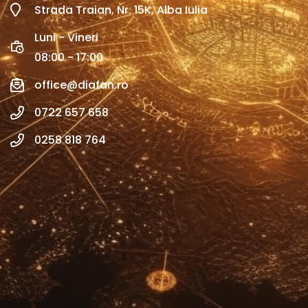
Strada Traian, Nr. 15K, Alba Iulia
Luni - Vineri
08:00 - 17:00
office@diafan.ro
0722 657 658
0258 818 764