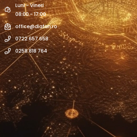
Luni - Vineri
08:00 - 17:00
office@diafan.ro
0722 657 658
0258 818 764