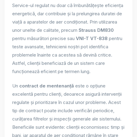
Service-ul regulat nu doar că îmbunătățește eficiența
energetică, dar contribuie și la prelungirea duratei de
viață a aparatelor de aer condiționat. Prin utilizarea
unor unelte de calitate, precum
Strauss DM830
pentru măsurători precise sau
VNI-T VT-838
pentru
teste avansate, tehnicienii noștri pot identifica
problemele înainte ca acestea să devină critice.
Astfel, clienții beneficiază de un sistem care
funcționează eficient pe termen lung.
Un
contract de mentenanță
este o opțiune
excelentă pentru clienți, deoarece asigură intervenții
regulate și prioritizare în cazul unor probleme. Acest
tip de contract poate include verificări periodice,
curățarea filtrelor și inspecții generale ale sistemului.
Beneficiile sunt evidente: clienții economisesc timp și
bani, iar aparatul de aer condiționat rămâne în stare